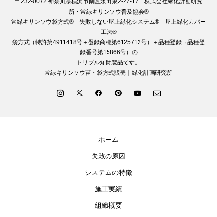
〒232-0072 神奈川県横浜市南区永田東2-27-17 株式会社緑化計画研究
所・常緑キリンソウ普及協会®
常緑キリンソウ袋方式® 失敗しない屋上緑化システム® 屋上緑化カバー
工法®
袋方式（特許第4911418号＋登録商標第6125712号）＋品種登録（品種登
録番号第15866号）の
トリプル知財製品です。
常緑キリンソウ苗・袋方式販売｜緑化計画研究所
ホーム
失敗の原因
システムの特徴
施工実績
組織概要