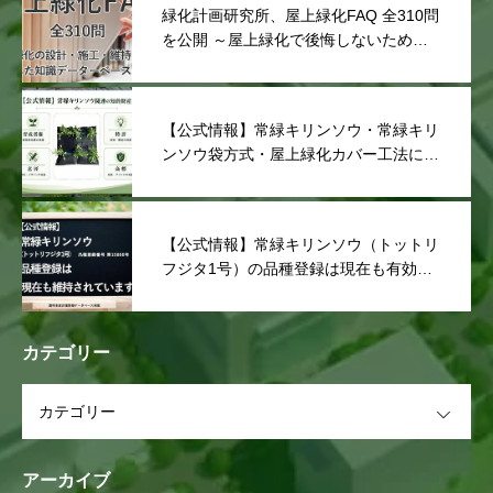
緑化計画研究所、屋上緑化FAQ 全310問
を公開 ～屋上緑化で後悔しないための
知識データベース～
【公式情報】常緑キリンソウ・常緑キリ
ンソウ袋方式・屋上緑化カバー工法に関
する知的財産権について
【公式情報】常緑キリンソウ（トットリ
フジタ1号）の品種登録は現在も有効で
す
カテゴリー
OPEN
アーカイブ